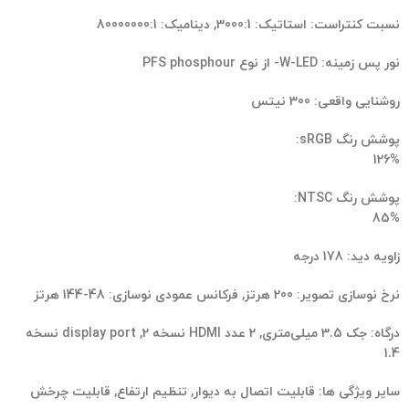
نسبت کنتراست:
استاتیک: 3000:1, دینامیک: 80000000:1
نور پس زمینه:
W-LED- از نوع PFS phosphour
روشنایی واقعی:
300 نیتس
پوشش رنگ sRGB:
126%
پوشش رنگ NTSC:
85%
زاویه دید:
178 درجه
نرخ نوسازی تصویر:
200 هرتز, فرکانس عمودی نوسازی: 48-144 هرتز
درگاه:
جک 3.5 میلی‌متری, 2 عدد HDMI نسخه 2, display port نسخه
1.4
سایر ویژگی ها:
قابلیت اتصال به دیوار, تنظیم ارتفاع, قابلیت چرخش