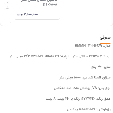
کیف ا
DT-6808
شیائومی 
2,900,000
تومان
معرفی
مدل:
RMMNT30HFCW
ابعاد:
70.6×32 سانتی متر, با پایه: 810.39×520.61×242.53 میلی متر
سایز:
30اینچ
میزان انحنا شعاعی:
1800 میلی متر
نوع پنل:
VA, پوشش مات ضد انعکاس
عمق رنگ:
16777216 رنگ یا 24 بیت, 8 بیت
رزولوشن:
2560×1080 پیکسل