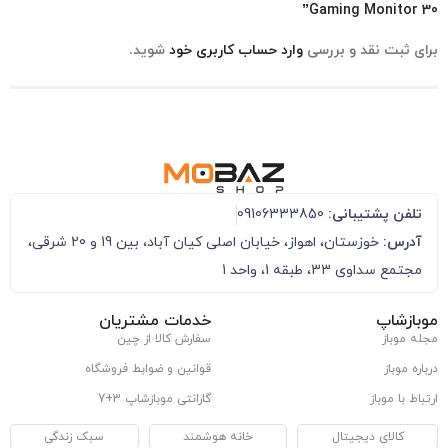
Gaming Monitor 30”
برای ثبت نقد و بررسی
وارد حساب کاربری خود
شوید.
تلفن پشتیبانی:
09106333850
آدرس:
خوزستان، اهواز، خیابان اصلی کیان آباد، بین 19 و 20 شرقی،
مجتمع سداوی 33، طبقه 1، واحد 1
موبازشاپ
خدمات مشتریان
مجله موباز
سفارش کالا از چین
درباره موباز
قوانین و ضوابط فروشگاه
ارتباط با موباز
گارانتی موبازشاپ 3+7
کالای دیجیتال
خانه هوشمند
سبک زندگی