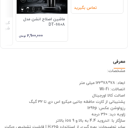
تماس بگیرید
ماشین اصلاح انشن مدل
کیف ا
DT-6808
شیائومی 
2,900,000
تومان
معرفی
مشخصات:
ابعاد:
78*78*122 میلی متر
اتصالات:
Wi-Fi
اصالت کالا اورجینال
پشتیبانی از کارت حافظه جانبی میکرو اس دی تا 32 گیگ
رزولوشن عکس:
1296p
زاویه دید:
360 درجه
سازگار با:
اندروید 4.4 به بالا و ios 9 بالاتر
سایر توضیحات:
بهره گیری از استاندارد H.265 | قابلیت تشخیص حرکت