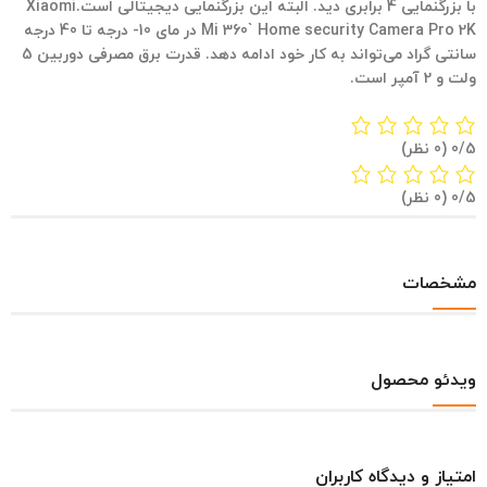
با بزرگنمایی 4 برابری دید. البته این بزرگنمایی دیجیتالی است.Xiaomi
Mi 360` Home security Camera Pro 2K در مای 10- درجه تا 40 درجه
سانتی گراد می‌تواند به کار خود ادامه دهد. قدرت برق مصرفی دوربین 5
ولت و 2 آمپر است.
‫0/5
‫(0 نظر)
‫0/5
‫(0 نظر)
مشخصات
ویدئو محصول
امتیاز و دیدگاه کاربران