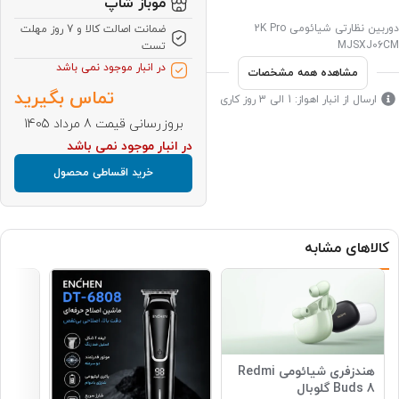
موباز شاپ
دوربین نظارتی شیائومی 2K Pro
ضمانت اصالت کالا و 7 روز مهلت
MJSXJ06CM
تست
در انبار موجود نمی باشد
مشاهده همه مشخصات
تماس بگیرید
ارسال از انبار اهواز: 1 الی 3 روز کاری
بروزرسانی قیمت 8 مرداد 1405
در انبار موجود نمی باشد
خرید اقساطی محصول
کالاهای مشابه
هندزفری شیائومی Redmi
Buds 8 گلوبال